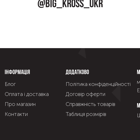
@big_kross_ukr
Інформація
Додатково
М
м
Блог
Політика конфіденційності
Е
Оплата і доставка
Договір оферти
Про магазин
Справжнiсть товарiв
М
Контакти
Таблиця розмірів
Щ