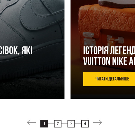
сівок, які
Історія леген
Vuitton Nike A
Читати детальніше
1
2
3
4