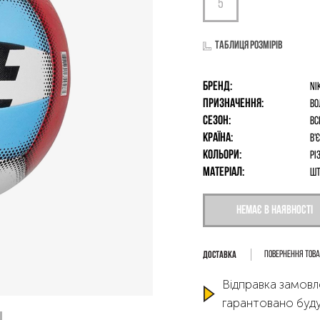
Таблиця розмірів
Бренд:
Ni
Призначення:
Во
Сезон:
Вс
Країна:
В'
Кольори:
Рі
Матеріал:
шт
Немає в наявності
Повернення тов
Відправка замовл
гарантовано буду