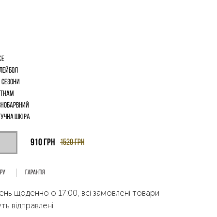
ke
лейбол
і сезони
єтнам
знобарвний
учна шкіра
910
грн
1520
грн
ару
Гарантія
ень щоденно о 17:00, всі замовлені товари
ть відправлені