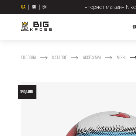
Інтернет магазин Nike
UA
RU
EN
Чо
Головна
Каталог
Аксесуари
М'ячі
ПРОДАНО