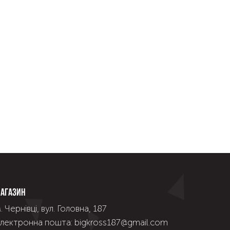
агазин
. Чернівці, вул. Головна, 187
лектронна пошта: bigkross187@gmail.com