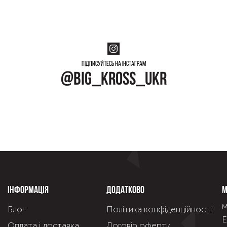
Підписуйтесь на інстаграм
@big_kross_ukr
Інформація
Додатково
М
м
Блог
Політика конфіденційності
Е
Оплата і доставка
Договір оферти