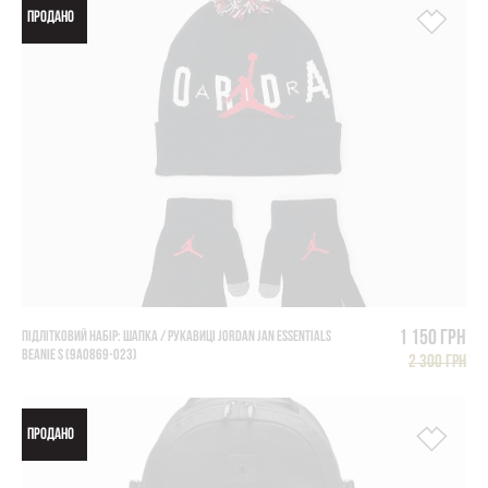
ПРОДАНО
1 150 грн
ПІДЛІТКОВИЙ НАБІР: ШАПКА / РУКАВИЦІ JORDAN JAN ESSENTIALS
BEANIE S (9A0869-023)
2 300 грн
ПРОДАНО