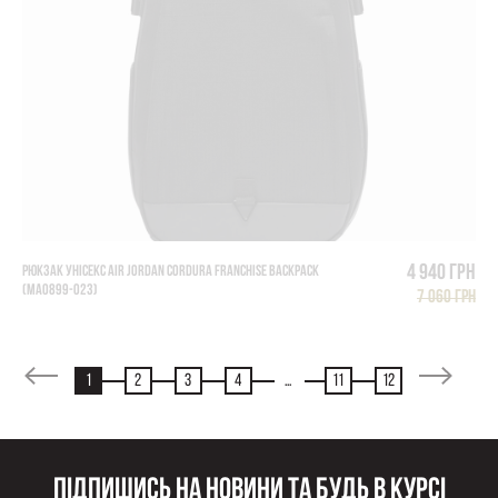
4 940 грн
РЮКЗАК УНІСЕКС AIR JORDAN CORDURA FRANCHISE BACKPACK
(MA0899-023)
7 060 грн
1
2
3
4
...
11
12
Підпишись на новини та будь в курсі