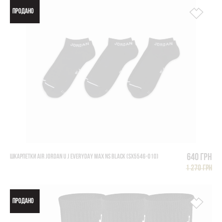
ПРОДАНО
640 грн
ШКАРПЕТКИ AIR JORDAN U J EVERYDAY MAX NS BLACK (SX5546-010)
1 270 грн
ПРОДАНО