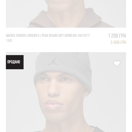
1 200 грн
ШАПКА УНІСЕКС JORDAN U J PEAK BEANIE GIFT GVING AOJ (HV1077-
134)
2 400 грн
ПРОДАНО