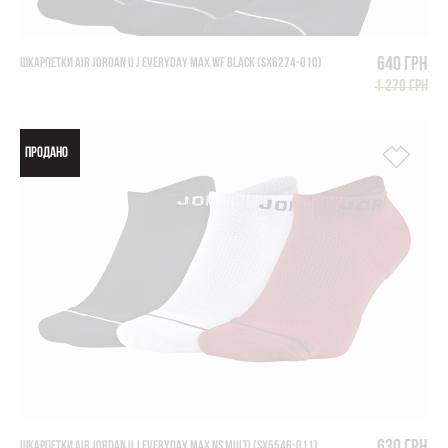
640 грн
ШКАРПЕТКИ AIR JORDAN U J EVERYDAY MAX Wf BLACK (SX6274-010)
1 270 грн
ПРОДАНО
ШКАРПЕТКИ AIR JORDAN U J EVERYDAY MAX NS MULTI (SX5546-011)