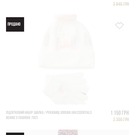
2 940 грн
ПРОДАНО
1 150 грн
ПІДЛІТКОВИЙ НАБІР: ШАПКА / РУКАВИЦІ JORDAN JAN ESSENTIALS
BEANIE S (9A0869-782)
2 300 грн