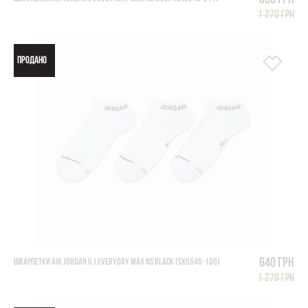
630 грн
1 270 грн
ПРОДАНО
640 грн
ШКАРПЕТКИ AIR JORDAN U J EVERYDAY MAX NS BLACK (SX5546-100)
1 270 грн