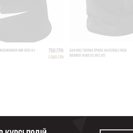
750 грн
F NECKWARMER WW (DC9161-
БАФ NIKE THERMA SPHERE ADJUSTABLE NECK
WARMER (N.WA.63.063.OS)
1 080 грн