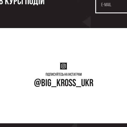
 курсі подій
Підписуйтесь на інстаграм
@big_kross_ukr