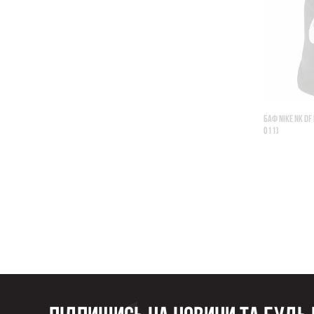
БАФ NIKE NK D
011)