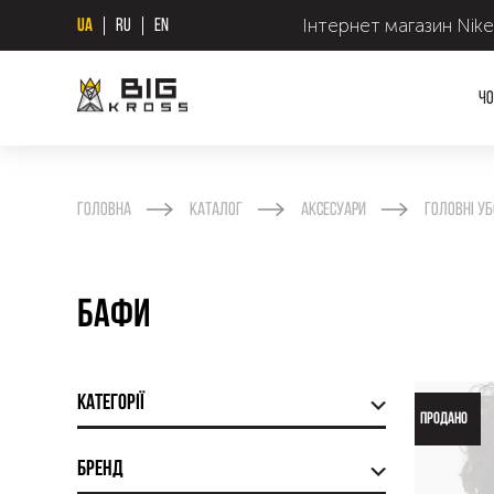
Інтернет магазин Nike
UA
RU
EN
Чо
Головна
Каталог
Аксесуари
Головні уб
Бафи
Категорії
ПРОДАНО
Бренд