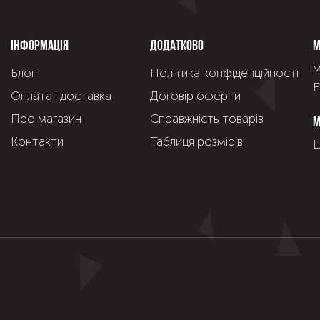
Інформація
Додатково
М
м
Блог
Політика конфіденційності
Е
Оплата і доставка
Договір оферти
Про магазин
Справжнiсть товарiв
М
Контакти
Таблиця розмірів
Щ