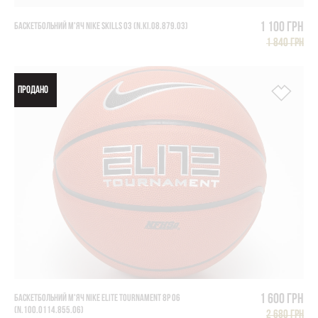
1 100 грн
БАСКЕТБОЛЬНИЙ М'ЯЧ NIKE SKILLS 03 (N.KI.08.879.03)
1 840 грн
ПРОДАНО
1 600 грн
БАСКЕТБОЛЬНИЙ М'ЯЧ NIKE ELITE TOURNAMENT 8P 06
(N.100.0114.855.06)
2 680 грн