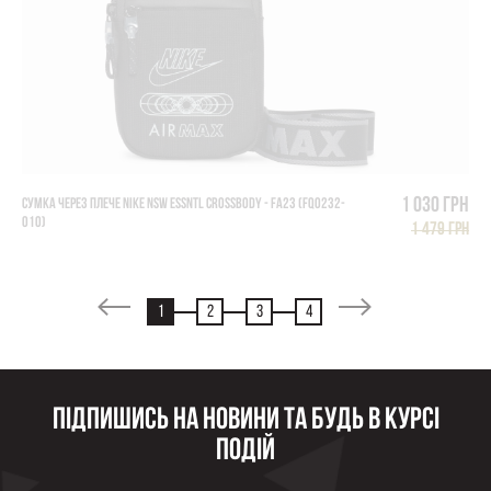
1 030 грн
СУМКА ЧЕРЕЗ ПЛЕЧЕ NIKE NSW ESSNTL CROSSBODY - FA23 (FQ0232-
010)
1 479 грн
1
2
3
4
Підпишись на новини та будь в курсі
подій