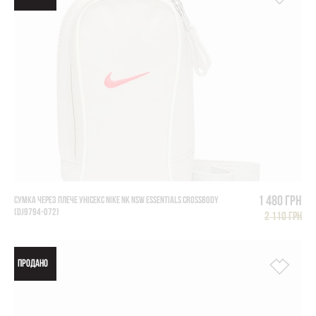
1 480 грн
СУМКА ЧЕРЕЗ ПЛЕЧЕ УНІСЕКС NIKE NK NSW ESSENTIALS CROSSBODY
(DJ9794-072)
2 110 грн
ПРОДАНО