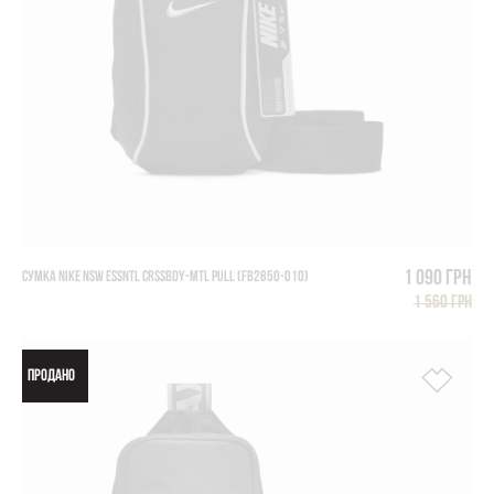
1 090 грн
СУМКА NIKE NSW ESSNTL CRSSBDY-MTL PULL (FB2850-010)
1 560 грн
ПРОДАНО