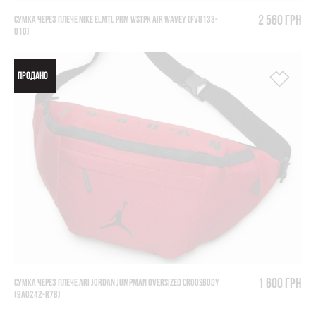
2 560 грн
СУМКА ЧЕРЕЗ ПЛЕЧЕ NIKE ELMTL PRM WSTPK AIR WAVEY (FV8133-
010)
ПРОДАНО
1 600 грн
СУМКА ЧЕРЕЗ ПЛЕЧЕ ARI JORDAN JUMPMAN OVERSIZED CROOSBODY
(9A0242-R78)