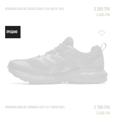
3 360 грн
КРОСІВКИ ASICS GEL RESOLUTION 8 (1041A076-103)
4 800 грн
ПРОДАНО
2 799 грн
КРОСІВКИ ASICS GEL-SONOMA 6 GTX (1011B048-002)
3 299 грн