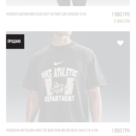
1 980 грн
ЧОЛОВІЧІ ШТАНИ NIKE CLUB CUFF OS PANT LBR (IB8369-010)
3 950 грн
ПРОДАНО
1 860 грн
ЧОЛОВІЧА ФУТБОЛКА NIKE TEE M90 GYM HRiTGE HO25 (HV4176-010)