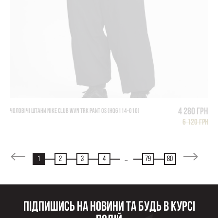
4 280 грн
ЧОЛОВІЧІ ШТАНИ NIKE CLUB WVN TRK PANT OS (HQ6114-010)
6 120 грн
1
2
3
4
...
79
80
Підпишись на новини та будь в курсі