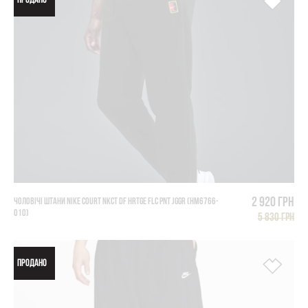
ПРОДАНО
2 920 грн
ЧОЛОВІЧІ ШТАНИ NIKE COURT NKCT DF HRTGE FLC PNT JGGR (HM6766-
010)
5 830 грн
ПРОДАНО