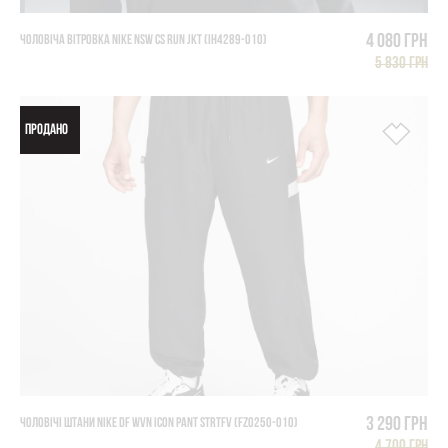
4 080 грн
ЧОЛОВІЧА ВІТРОВКА NIKE NSW CS RUN JKT (IH4289-010)
5 830 грн
ПРОДАНО
3 290 грн
ЧОЛОВІЧІ ШТАНИ NIKE DF WVN ICON PANT STRTFV (FZ0250-010)
4 700 грн