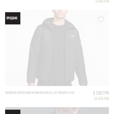
2 650 грн
ПРОДАНО
5 230 грн
ЧОЛОВІЧА КУРТКА NIKE M NSW OW SYN FILL JKT (HF6825-010)
10 450 грн