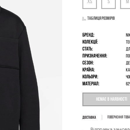
Таблиця розмірів
Бренд:
Ni
Колекції:
Te
Стать:
дл
Призначення:
По
Сезон:
Де
Країна:
К
Кольори:
Чо
Матеріал:
62
Немає в наявності
Повернення тов
Відправка замовл