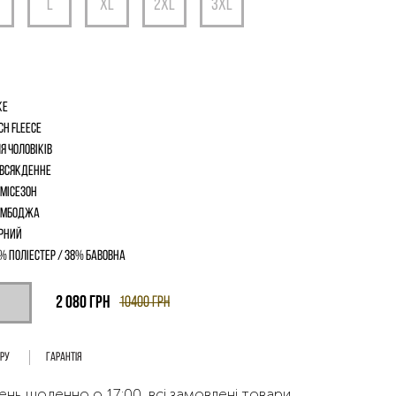
ke
ch Fleece
я чоловіків
всякденне
місезон
амбоджа
рний
% поліестер / 38% бавовна
2 080
грн
10400
грн
ару
Гарантія
ень щоденно о 17:00, всі замовлені товари