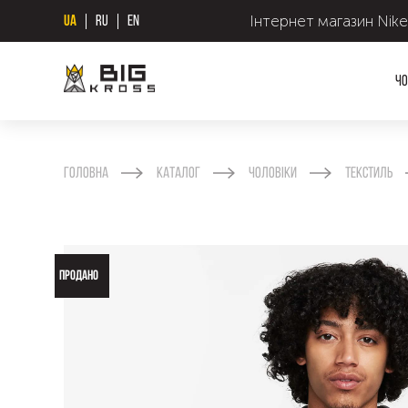
Інтернет магазин Nike
UA
RU
EN
Чо
Головна
Каталог
Чоловіки
Текстиль
ПРОДАНО