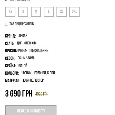
Артикул:
CT3461-010
Таблиця розмірів
Бренд:
Jordan
Стать:
для чоловіків
Призначення:
Повсякденне
Сезон:
Осінь / Зима
Країна:
Китай
Кольори:
Чорний, Червоний, Білий
Матеріал:
100% поліестер
3 690
грн
4920
грн
Немає в наявності