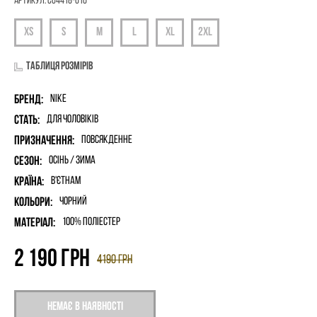
Артикул:
CU4418-010
Таблиця розмірів
Бренд:
Nike
Стать:
для чоловіків
Призначення:
Повсякденне
Сезон:
Осінь / Зима
Країна:
В'єтнам
Кольори:
Чорний
Матеріал:
100% поліестер
2 190
грн
4190
грн
Немає в наявності