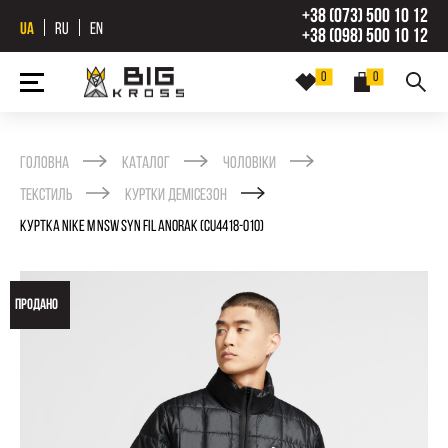
+38 (073) 500 10 12
UA
RU
EN
+38 (098) 500 10 12
0
0
Головна
Каталог
Чоловіки
Текстиль
Куртки демісезон
КУРТКА NIKE M NSW SYN FIL ANORAK (CU4418-010)
ПРОДАНО