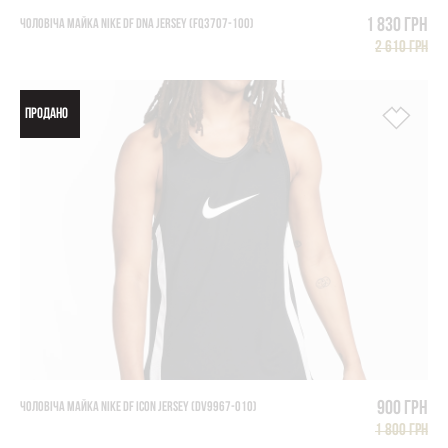
1 830 грн
ЧОЛОВІЧА МАЙКА NIKE DF DNA JERSEY (FQ3707-100)
2 610 грн
ПРОДАНО
900 грн
ЧОЛОВІЧА МАЙКА NIKE DF ICON JERSEY (DV9967-010)
1 800 грн