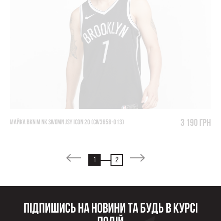
3 190 грн
МАЙКА BKN M NK SWGMN JSY ICON 20 (CW3658-013)
1
2
Підпишись на новини та будь в курсі