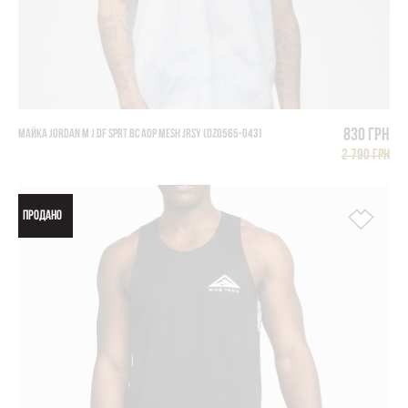
830 грн
МАЙКА JORDAN M J DF SPRT BC AOP MESH JRSY (DZ0565-043)
2 790 грн
ПРОДАНО