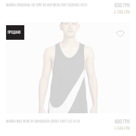
830 грн
МАЙКА JORDAN M J DF SPRT BC AOP MESH JRSY (DZ0565-022)
2 790 грн
ПРОДАНО
400 грн
МАЙКА NIKE M NK DF CROSSOVER JERSEY (DH7132-013)
1 349 грн