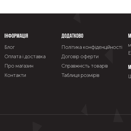
Інформація
Додатково
М
м
Блог
Політика конфіденційності
Е
Оплата і доставка
Договір оферти
Про магазин
Справжнiсть товарiв
М
Контакти
Таблиця розмірів
Щ