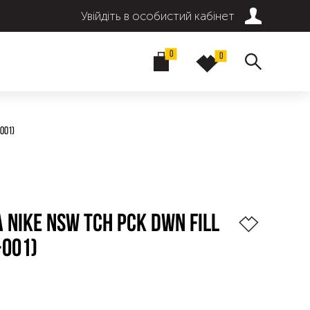
Увійдіть в особистий кабінет
0
0
001)
 NIKE NSW TCH PCK DWN FILL
-001)