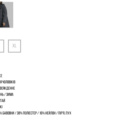
ke
я чоловіків
всякденне
інь / Зима
тай
кі
% бавовни / 38% поліестер / 16% нейлон / пір'я, пух