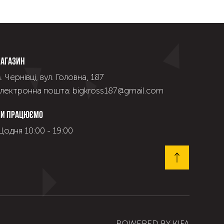
агазин
. Чернівці, вул. Головна, 187
лектронна пошта: bigkross187@gmail.com
и працюємо
одня 10:00 - 19:00
POWERED BY
KIFA