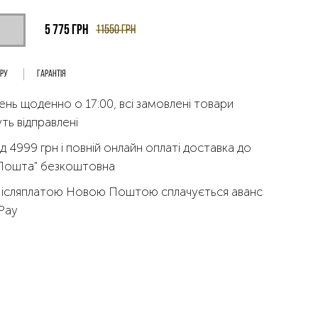
5 775
грн
11550
грн
ару
Гарантія
ень щоденно о 17:00, всі замовлені товари
ть відправлені
д 4999 грн і повній онлайн оплаті доставка до
 Пошта" безкоштовна
Післяплатою Новою Поштою сплачується аванс
qPay