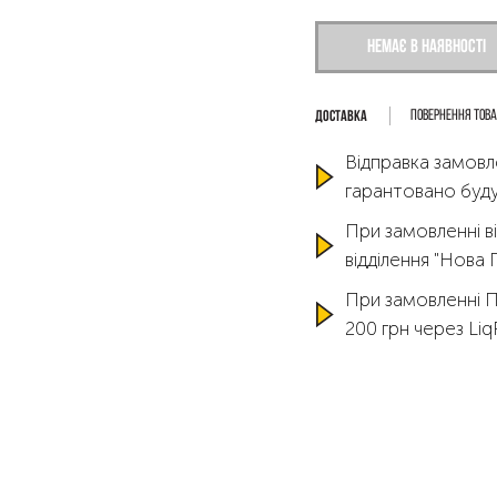
Немає в наявності
Повернення тов
Відправка замовл
гарантовано буду
При замовленні ві
відділення "Нова
При замовленні 
200 грн через Li