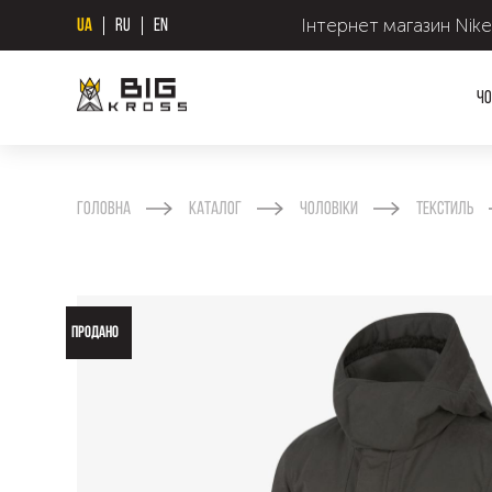
Інтернет магазин Nike
UA
RU
EN
Чо
Головна
Каталог
Чоловіки
Текстиль
ПРОДАНО