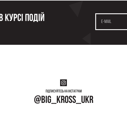
 курсі подій
Підписуйтесь на інстаграм
@big_kross_ukr