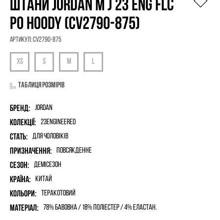
ШТАНИ JORDAN M J 23 ENG FLC
PO HOODY (CV2790-875)
Артикул:
CV2790-875
Таблиця розмірів
Бренд:
Jordan
Колекції:
23Engineered
Стать:
для чоловіків
Призначення:
Повсякденне
Сезон:
Демісезон
Країна:
Китай
Кольори:
Теракотовий
Матеріал:
78% бавовна / 18% поліестер / 4% еластан.