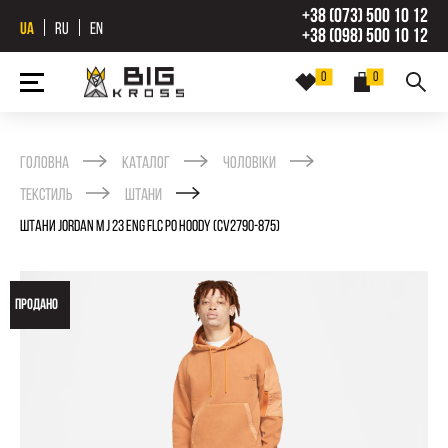
+38 (073) 500 10 12
UA
RU
EN
+38 (098) 500 10 12
0
0
Головна
Каталог
Чоловіки
Текстиль
Штани
ШТАНИ JORDAN M J 23 ENG FLC PO HOODY (CV2790-875)
ПРОДАНО