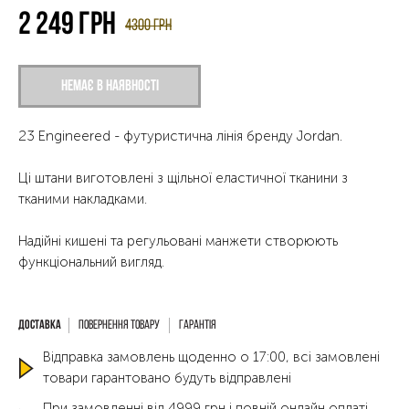
2 249
грн
4300
грн
Немає в наявності
23 Engineered - футуристична лінія бренду Jordan.
Ці штани виготовлені з щільної еластичної тканини з
тканими накладками.
Надійні кишені та регульовані манжети створюють
функціональний вигляд.
Повернення товару
Гарантія
Відправка замовлень щоденно о 17:00, всі замовлені
товари гарантовано будуть відправлені
При замовленні від 4999 грн і повній онлайн оплаті