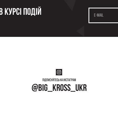
 курсі подій
Підписуйтесь на інстаграм
@big_kross_ukr