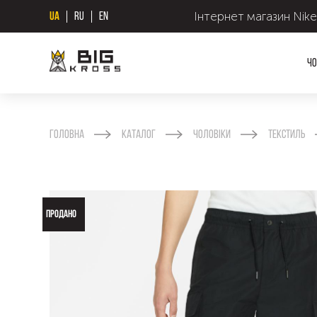
Інтернет магазин Nike
UA
RU
EN
Чо
Головна
Каталог
Чоловіки
Текстиль
ПРОДАНО