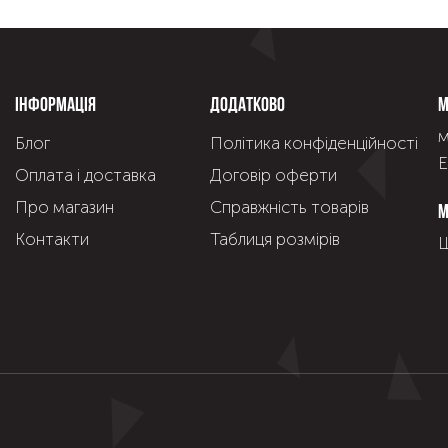
Інформація
Додатково
М
м
Блог
Політика конфіденційності
Е
Оплата і доставка
Договір оферти
Про магазин
Справжнiсть товарiв
М
Контакти
Таблиця розмірів
Щ