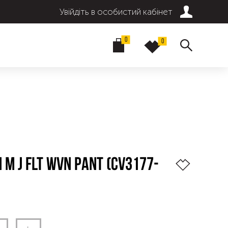
Увійдіть в особистий кабінет
0
0
M J FLT WVN PANT (CV3177-