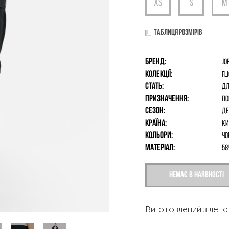
Таблиця розмірів
Бренд:
Jo
Колекції:
Fl
Стать:
дл
Призначення:
По
Сезон:
Де
Країна:
Ки
Кольори:
Чо
Матеріал:
58
Немає в наявності
Виготовлений з легк