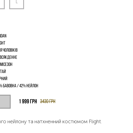
rdan
ight
я чоловіків
всякденне
місезон
тай
рний
% бавовна / 42% нейлон
1 999
грн
3430
грн
ого нейлону та натхненний костюмом Flight.