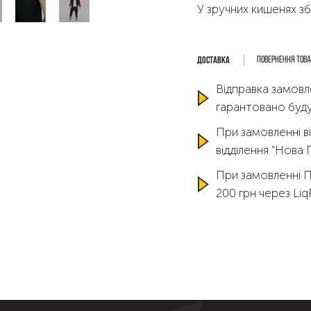
У зручних кишенях зб
Повернення тов
Відправка замовл
гарантовано буду
При замовленні ві
відділення "Нова
При замовленні 
200 грн через Li