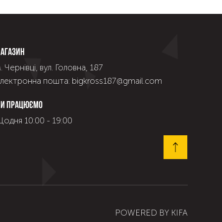
агазин
. Чернівці, вул. Головна, 187
лектронна пошта: bigkross187@gmail.com
и працюємо
одня 10:00 - 19:00
POWERED BY
KIFA