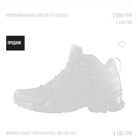
2 599 грн
СОРОКОНІЖКИ ADIDAS COPA 20.3 TF (G28532)
3 249 грн
ПРОДАНО
4 149 грн
ЧЕРЕВИКИ ADIDAS TERREX FASTSHELL MID (S80792)