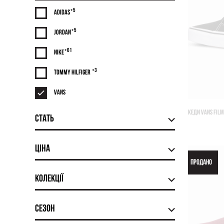
+5
Adidas
+5
Jordan
+61
Nike
+3
Tommy Hilfiger
Vans
КЕДИ VANS FIL
Стать
Ціна
ПРОДАНО
Колекції
Сезон