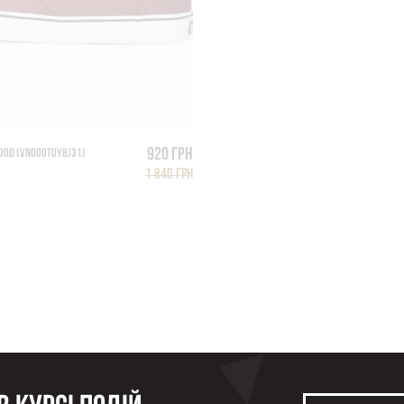
920 грн
OOD (VN000TUY8J31)
1 840 грн