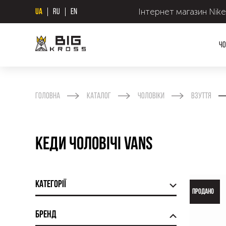
Інтернет магазин Nike
UA
RU
EN
Чо
Головна
Каталог
Чоловіки
Взуття
Кеди чоловічі Vans
Категорії
ПРОДАНО
Бренд