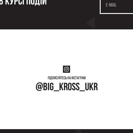
 курсі подій
Підписуйтесь на інстаграм
@big_kross_ukr