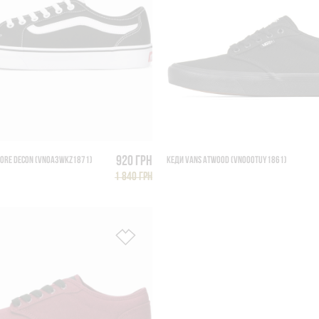
920 грн
MORE DECON (VN0A3WKZ1871)
КЕДИ VANS ATWOOD (VN000TUY1861)
1 840 грн