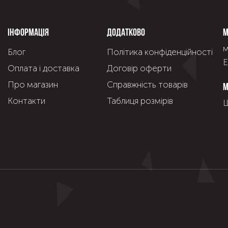
Інформація
Додатково
М
м
Блог
Політика конфіденційності
Е
Оплата і доставка
Договір оферти
Про магазин
Справжнiсть товарiв
М
Контакти
Таблиця розмірів
Щ