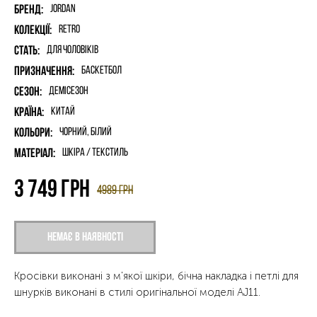
Бренд:
Jordan
Колекції:
Retro
Стать:
для чоловіків
Призначення:
Баскетбол
Сезон:
Демісезон
Країна:
Китай
Кольори:
Чорний, Білий
Матеріал:
шкіра / текстиль
3 749
грн
4989
грн
Немає в наявності
Кросівки виконані з м'якої шкіри, бічна накладка і петлі для
шнурків виконані в стилі оригінальної моделі AJ11.