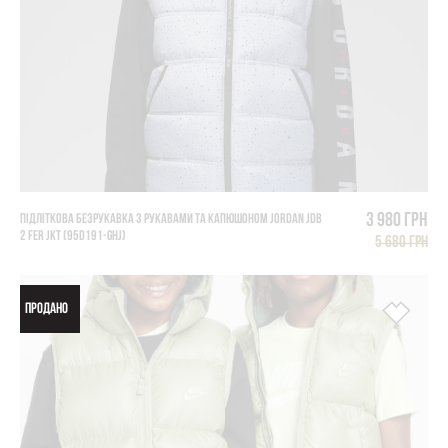
3 980 грн
ПІДЛІТКОВА БЕЗРУКАВКА З РУКАВАМИ ТА КАПЮШОНОМ JORDAN JDB
2 FER JKT (95D191-GHJ)
5 680 грн
ПРОДАНО