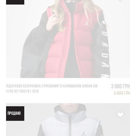
3 980 грн
ПІДЛІТКОВА БЕЗРУКАВКА З РУКАВАМИ ТА КАПЮШОНОМ JORDAN JDB
2 FER JKT (95D191-H24)
5 680 грн
ПРОДАНО