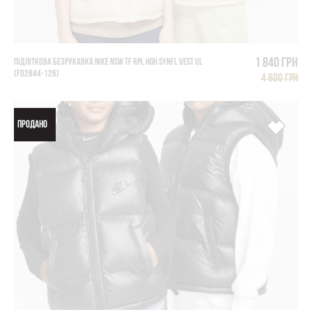
1 840 грн
ПІДЛІТКОВА БЕЗРУКАВКА NIKE NSW TF RPL HGH SYNFL VEST UL
(FD2844-126)
4 600 грн
ПРОДАНО