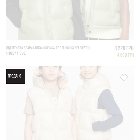
3 220 грн
ПІДЛІТКОВА БЕЗРУКАВКА NIKE NSW TF RPL HGH SYNFL VEST UL
(FD2844-386)
4 600 грн
ПРОДАНО