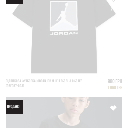
980 грн
ПІДЛІТКОВА ФУТБОЛКА JORDAN JDB M J FLT ESS BL 3.0 SS TEE
(95F057-023)
1 960 грн
ПРОДАНО