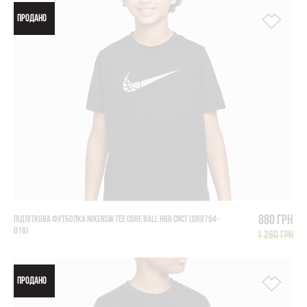
ПРОДАНО
880 грн
ПІДЛІТКОВА ФУТБОЛКА NIKENSW TEE CORE BALL HBR CNCT (DR8794-
010)
1 260 грн
ПРОДАНО