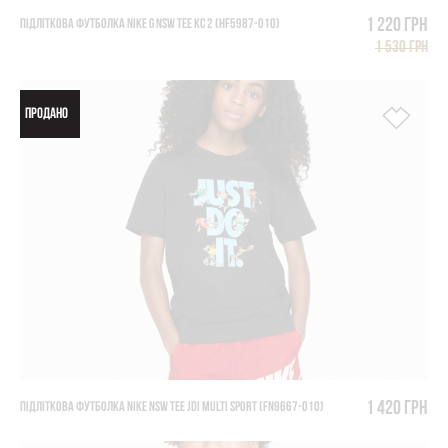
1 220 грн
ПІДЛІТКОВА ФУТБОЛКА NIKE G NSW TEE KC 2 (HF5987-010)
1 530 грн
ПРОДАНО
1 420 грн
ПІДЛІТКОВА ФУТБОЛКА NIKE NSW TEE JDI MULTI SPORT (FN9667-010)