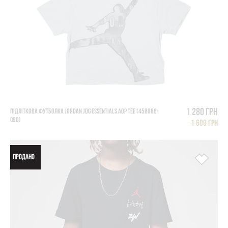
1 280 грн
ПІДЛІТКОВА ФУТБОЛКА JORDAN JDG ESSENTIALS AOP TEE (45B866-
G5Q)
1 600 грн
ПРОДАНО