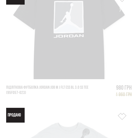
980 грн
ПІДЛІТКОВА ФУТБОЛКА JORDAN JDB M J FLT ESS BL 3.0 SS TEE
(95F057-023)
1 960 грн
ПРОДАНО