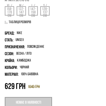
Артикул:
DC7510-010
Таблиця розмірів
Бренд:
Nike
Стать:
unisex
Призначення:
Повсякденне
Сезон:
Весна / Літо
Країна:
Камбоджа
Кольори:
Чорний
Матеріал:
100% бавовна
629
грн
1040
грн
Немає в наявності