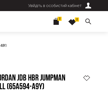
Увійдіть в особистий кабінет
0
0
-A9Y)
ORDAN JDB HBR JUMPMAN
LL (65A594-A9Y)