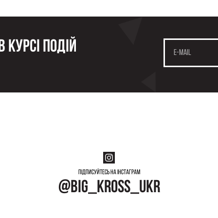
 курсі подій
Підписуйтесь на інстаграм
@big_kross_ukr