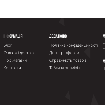
Інформація
Додатково
М
м
Блог
Політика конфіденційності
Е
Оплата і доставка
Договір оферти
Про магазин
Справжнiсть товарiв
М
Контакти
Таблиця розмірів
Щ