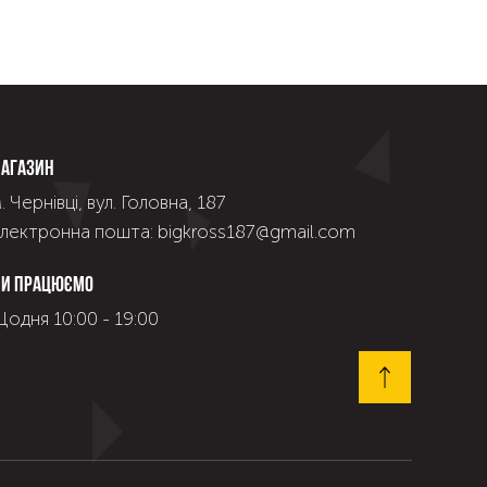
агазин
. Чернівці, вул. Головна, 187
лектронна пошта: bigkross187@gmail.com
и працюємо
одня 10:00 - 19:00