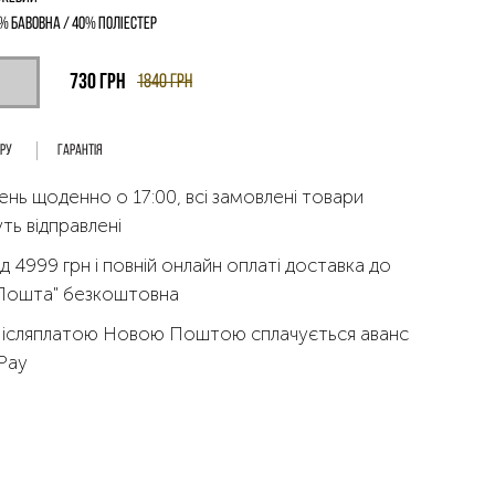
% бавовна / 40% поліестер
730
грн
1840
грн
ару
Гарантія
ень щоденно о 17:00, всі замовлені товари
ть відправлені
д 4999 грн і повній онлайн оплаті доставка до
 Пошта" безкоштовна
Післяплатою Новою Поштою сплачується аванс
qPay