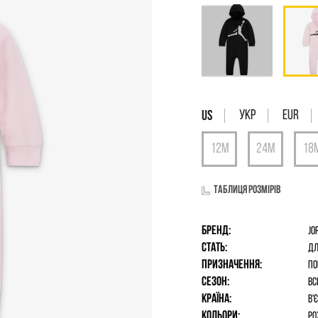
УКР
EUR
Таблиця розмірів
Бренд:
Jo
Стать:
дл
Призначення:
По
Сезон:
Вс
Країна:
В'
Кольори:
Ро