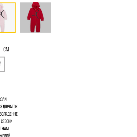
СМ
rdan
я дівчаток
всякденне
і сезони
єтнам
жевий