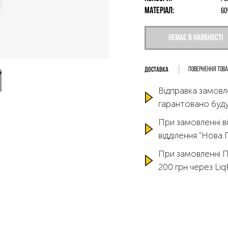
Матеріал:
60
Немає в наявності
Повернення тов
Відправка замовл
гарантовано буду
При замовленні ві
відділення "Нова
При замовленні 
200 грн через Li