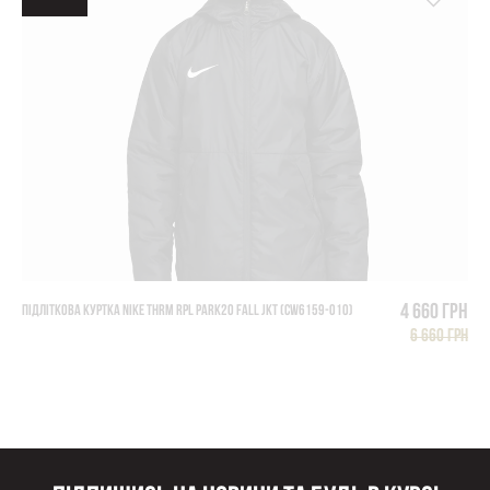
4 660 грн
ПІДЛІТКОВА КУРТКА NIKE THRM RPL PARK20 FALL JKT (CW6159-010)
6 660 грн