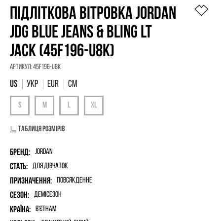
ПІДЛІТКОВА ВІТРОВКА JORDAN
JDG BLUE JEANS & BLING LT
JACK (45F196-U8K)
Артикул:
45F196-U8K
УКР
EUR
СМ
Таблиця розмірів
Бренд:
Jordan
Стать:
для дівчаток
Призначення:
Повсякденне
Сезон:
Демісезон
Країна:
В'єтнам