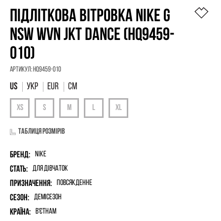
ПІДЛІТКОВА ВІТРОВКА NIKE G
NSW WVN JKT DANCE (HQ9459-
010)
Артикул:
HQ9459-010
УКР
EUR
СМ
Таблиця розмірів
Бренд:
Nike
Стать:
для дівчаток
Призначення:
Повсякденне
Сезон:
Демісезон
Країна:
В'єтнам