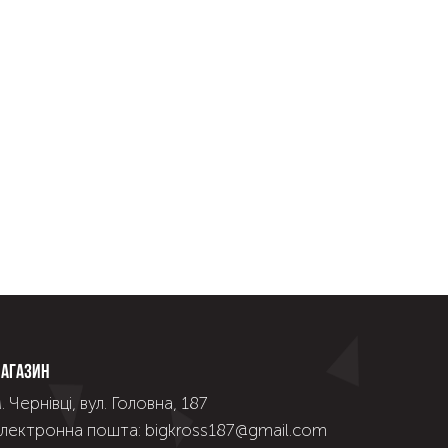
агазин
. Чернівці, вул. Головна, 187
лектронна пошта: bigkross187@gmail.com