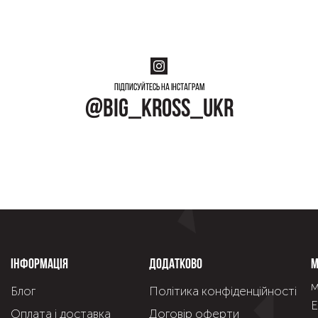
Підписуйтесь на інстаграм
@big_kross_ukr
Інформація
Додатково
М
м
Блог
Політика конфіденційності
Е
Оплата і доставка
Договір оферти