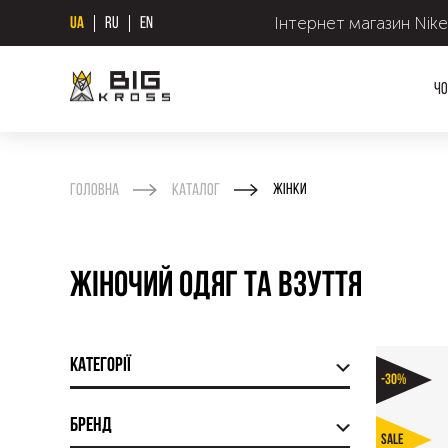
Інтернет магазин Nike
UA
RU
EN
Чо
Головна
Каталог
Жінки
Жіночий одяг та взуття
Категорії
-30%
Бренд
SALE