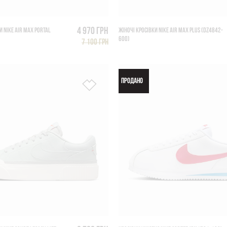
4 970 грн
И NIKE AIR MAX PORTAL
ЖІНОЧІ КРОСІВКИ NIKE AIR MAX PLUS (DZ4842-
600)
7 100 грн
ПРОДАНО