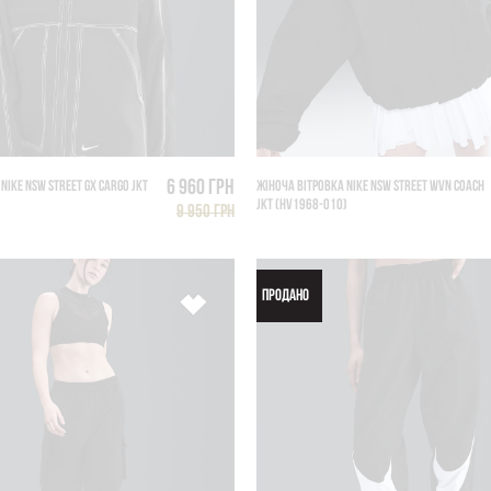
6 960 грн
NIKE NSW STREET GX CARGO JKT
ЖІНОЧА ВІТРОВКА NIKE NSW STREET WVN COACH
JKT (HV1968-010)
9 950 грн
ПРОДАНО