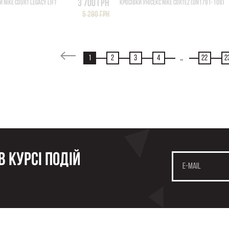
3 700 грн
 NIKE COURT LEGACY LIFT
КРОСІВКИ УНІСЕКС NIKE CORTEZ (DN1791-108)
5 290 грн
1
2
3
4
...
22
2
 курсі подій