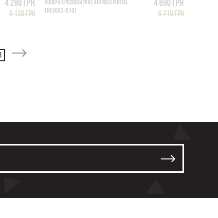
4 280 грн
4 690 грн
ЖІНОЧІ КРОСІВКИ NIKE AIR MAX PORTAL
(HF3053-010)
6 120 грн
6 710 грн
3