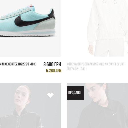
3 680 грн
И NIKE CORTEZ (DZ2795-401)
ЖІНОЧА ВІТРОВКА WMNS NIKE NK SWIFT SF JKT
(FB7492-104)
5 260 грн
ПРОДАНО