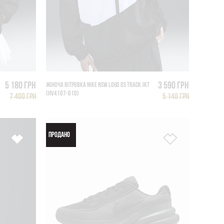
5 180 грн
3 590 грн
ЖІНОЧА ВІТРОВКА NIKE NSW LOGO OS TRACK JKT
(HV4107-010)
7 400 грн
5 140 грн
ПРОДАНО