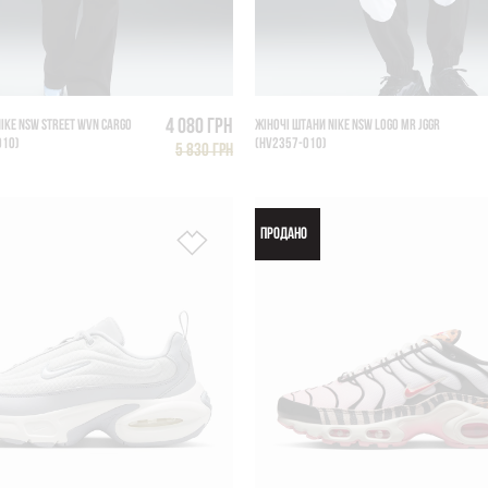
4 080 грн
IKE NSW STREET WVN CARGO
ЖІНОЧІ ШТАНИ NIKE NSW LOGO MR JGGR
010)
(HV2357-010)
5 830 грн
ПРОДАНО