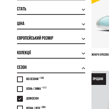
Стать
Ціна
Європейський розмір
Колекції
ЖІНОЧІ КРОСІВК
Сезон
+130
ПРОДАНО
Всі сезони
+111
Осінь / Зима
Демісезон
+394
Весна / Літо