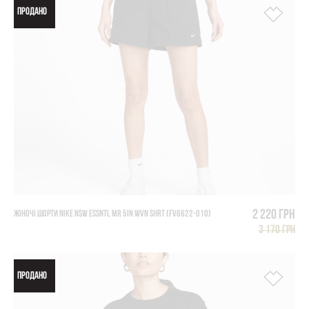
ПРОДАНО
2 220 грн
ЖІНОЧІ ШОРТИ NIKE NSW ESSNTL MR 5IN WVN SHRT (FV6622-010)
3 170 грн
ПРОДАНО