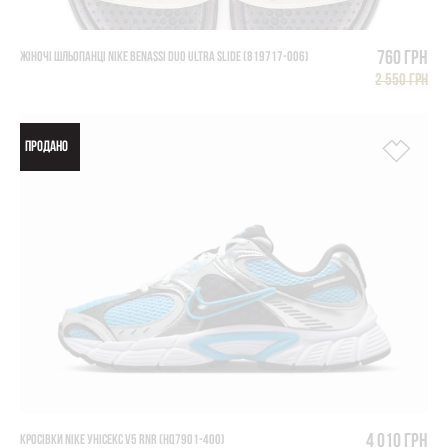
760 грн
ЖІНОЧІ ШЛЬОПАНЦІ NIKE BENASSI DUO ULTRA SLIDE (819717-006)
2 550 грн
ПРОДАНО
4 010 грн
КРОСІВКИ NIKE УНІСЕКС V5 RNR (HQ7901-400)