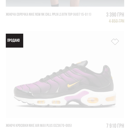
3 390 грн
ЖІНОЧА СОРОЧКА NIKE NSW NK CHLL PPLN LS BTN TOP (HJ0715-011)
4 850 грн
ПРОДАНО
7 910 грн
ЖІНОЧІ КРОСІВКИ NIKE AIR MAX PLUS (DZ3670-005)