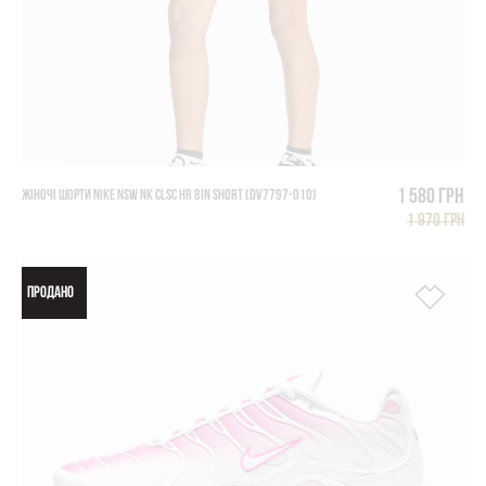
1 580 грн
ЖІНОЧІ ШОРТИ NIKE NSW NK CLSC HR 8IN SHORT (DV7797-010)
1 970 грн
ПРОДАНО