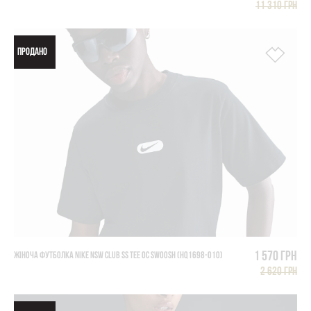
11 310 грн
ПРОДАНО
1 570 грн
ЖІНОЧА ФУТБОЛКА NIKE NSW CLUB SS TEE OC SWOOSH (HQ1698-010)
2 620 грн