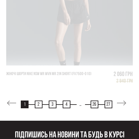
2 060 грн
ЖІНОЧІ ШОРТИ NIKE NSW WR WVN MR 2IN SHORT (FV7500-010)
2 940 грн
1
2
3
4
...
26
27
Підпишись на новини та будь в курсі