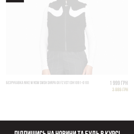
1 999 грн
БЕЗРУКАВКА NIKE W NSW SWSH SHRPA GX FZ VST (DH1091-010)
3 989 грн