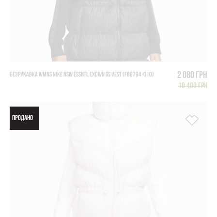
2 080 грн
БЕЗРУКАВКА WMNS NIKE NSW ESSNTL EXDWN GS VEST (FB8794-010)
10 400 грн
ПРОДАНО