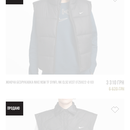
3 310 грн
ЖІНОЧА БЕЗРУКАВКА NIKE NSW TF SYNFL NK CLSC VEST (FZ5922-010)
6 620 грн
ПРОДАНО