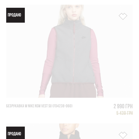
ПРОДАНО
2 990 грн
БЕЗРУКАВКА W NIKE NSW VEST SU (FD4238-060)
5 439 грн
ПРОДАНО