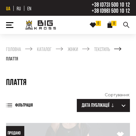
+38 (073) 500 10 12
UA
RU
EN
+38 (098) 500 10 12
0
0
Головна
Каталог
Жінки
Текстиль
Плаття
Плаття
Сортування:
Дата публікації
ФІЛЬТРАЦІЯ
ПРОДАНО