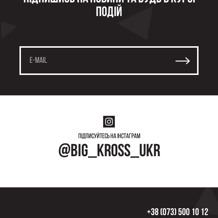
подій
Підписуйтесь на інстаграм
@big_kross_ukr
+38 (073) 500 10 12