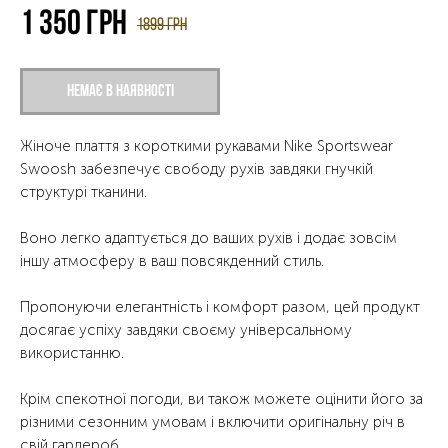
1 350
грн
1899
грн
Немає в наявності
Жіноче плаття з короткими рукавами Nike Sportswear
Swoosh забезпечує свободу рухів завдяки гнучкій
структурі тканини.
Воно легко адаптується до ваших рухів і додає зовсім
іншу атмосферу в ваш повсякденний стиль.
Пропонуючи елегантність і комфорт разом, цей продукт
досягає успіху завдяки своєму універсальному
використанню.
Крім спекотної погоди, ви також можете оцінити його за
різними сезонним умовам і включити оригінальну річ в
свій гардероб.