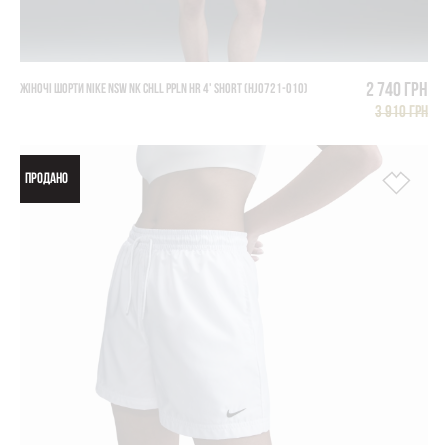
2 740 грн
ЖІНОЧІ ШОРТИ NIKE NSW NK CHLL PPLN HR 4' SHORT (HJ0721-010)
3 910 грн
ПРОДАНО