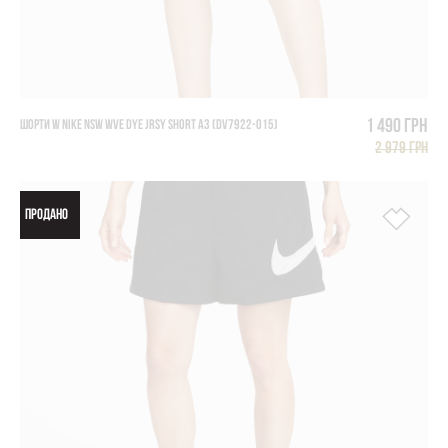
1 490 грн
ШОРТИ W NIKE NSW WVE DYE JRSY SHORT A3 (DV7922-015)
2 979 грн
ПРОДАНО