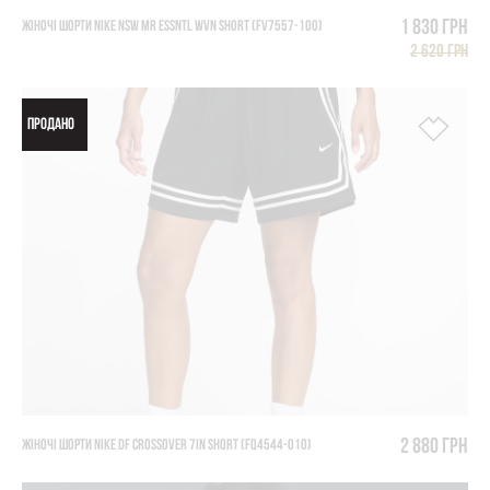
1 830 грн
ЖІНОЧІ ШОРТИ NIKE NSW MR ESSNTL WVN SHORT (FV7557-100)
2 620 грн
ПРОДАНО
2 880 грн
ЖІНОЧІ ШОРТИ NIKE DF CROSSOVER 7IN SHORT (FQ4544-010)