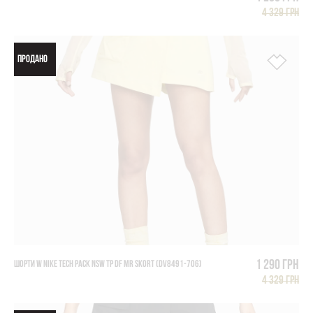
4 329 грн
ПРОДАНО
1 290 грн
ШОРТИ W NIKE TECH PACK NSW TP DF MR SKORT (DV8491-706)
4 329 грн