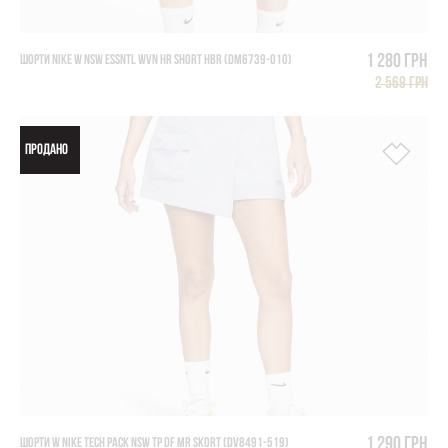
1 280 грн
ШОРТИ NIKE W NSW ESSNTL WVN HR SHORT HBR (DM6739-010)
2 569 грн
ПРОДАНО
1 290 грн
ШОРТИ W NIKE TECH PACK NSW TP DF MR SKORT (DV8491-519)