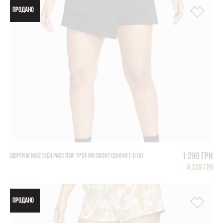
ПРОДАНО
1 290 грн
ШОРТИ W NIKE TECH PACK NSW TP DF MR SKORT (DV8491-010)
4 329 грн
ПРОДАНО