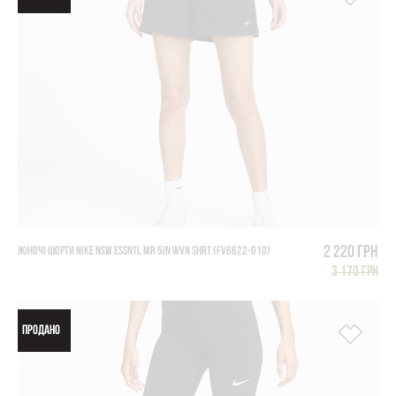
2 220 грн
ЖІНОЧІ ШОРТИ NIKE NSW ESSNTL MR 5IN WVN SHRT (FV6622-010)
3 170 грн
ПРОДАНО