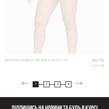
590 грн
ШОРТИ W NIKE NSW WVE DYE JRSY SHORT A3 (DV7922-113)
2 979 грн
1
2
3
4
Підпишись на новини та будь в курсі