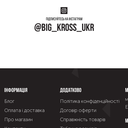
Підписуйтесь на інстаграм
@big_kross_ukr
Інформація
Додатково
М
м
Блог
Політика конфіденційності
Е
Оплата і доставка
Договір оферти
Про магазин
Справжнiсть товарiв
М