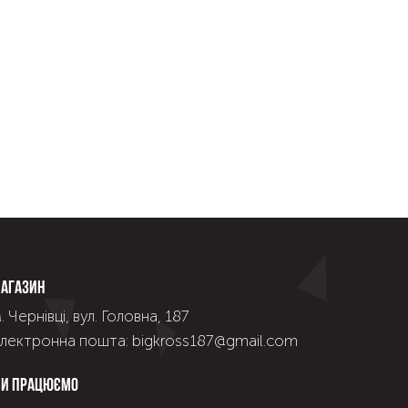
агазин
. Чернівці, вул. Головна, 187
лектронна пошта: bigkross187@gmail.com
и працюємо