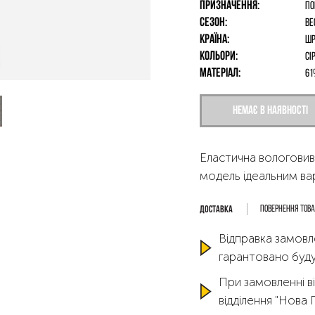
Призначення:
По
Сезон:
Ве
Країна:
Шр
Кольори:
Сі
Матеріал:
61
Немає в наявності
Еластична вологовив
модель ідеальним ва
Повернення тов
Відправка замовл
гарантовано буду
При замовленні ві
відділення "Нова