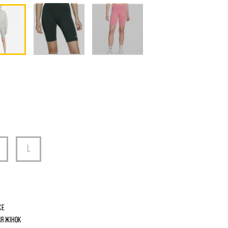
ke
я жінок