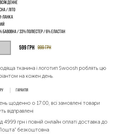
всякденне
сна / Літо
і-Ланка
рий
% бавовна / 33% поліестер / 6% еластан
599
грн
999
грн
одящa тканина і логотип Swoosh роблять цю
ріантом на кожен день.
ару
Гарантія
ень щоденно о 17:00, всі замовлені товари
ть відправлені
д 4999 грн і повній онлайн оплаті доставка до
 Пошта" безкоштовна