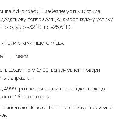
ва Adirondack III забезпечує гнучкість за
 додаткову теплоізоляцію, амортизуючу устілку
погоду до -32˚C (це -25,6˚F).
я гір, міста чи іншого місця.
ару
Гарантія
ень щоденно о 17:00, всі замовлені товари
ть відправлені
д 4999 грн і повній онлайн оплаті доставка до
 Пошта" безкоштовна
Післяплатою Новою Поштою сплачується аванс
qPay