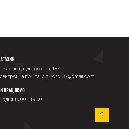
агазин
. Чернівці, вул. Головна, 187
лектронна пошта: bigkross187@gmail.com
и працюємо
одня 10:00 - 19:00