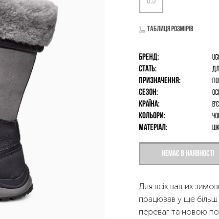
Таблиця розмірів
Бренд:
UG
Стать:
дл
Призначення:
По
Сезон:
Ос
Країна:
В'
Кольори:
Чо
Матеріал:
шк
Немає в наявності
Для всіх ваших зимо
працював у ще більш
переваг та новою по