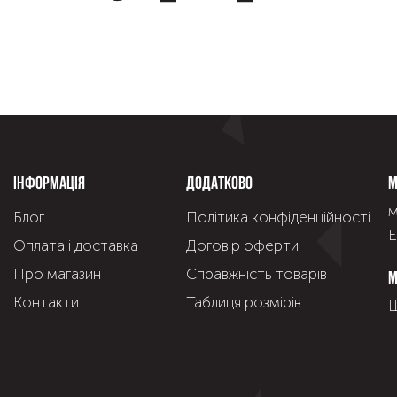
Інформація
Додатково
М
м
Блог
Політика конфіденційності
Е
Оплата і доставка
Договір оферти
Про магазин
Справжнiсть товарiв
М
Контакти
Таблиця розмірів
Щ