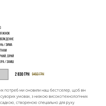
G
я жінок
всякденне
інь / Зима
єтнам
рний, Сірий
іра / замш
2 830
грн
9450
грн
вих потреб ми оновили наш бестселер, щоб він
 суворих умовах, з низкою високотехнологічних
садкою, створеною спеціально для руху.