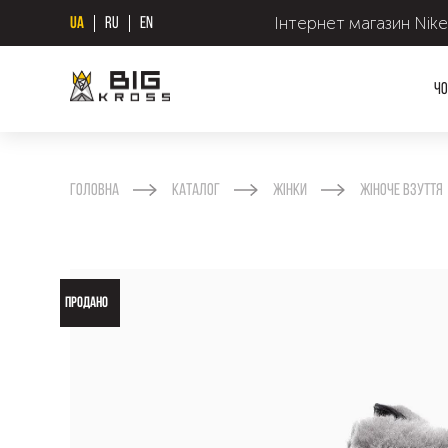
Інтернет магазин Nike
UA
RU
EN
Чо
Головна
Каталог
Жінки
Жіноче взуття
ПРОДАНО