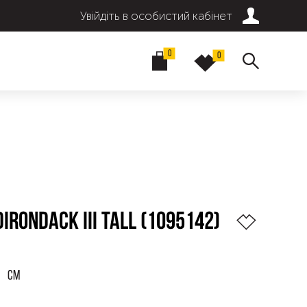
Увійдіть в особистий кабінет
0
0
IRONDACK III TALL (1095142)
СМ