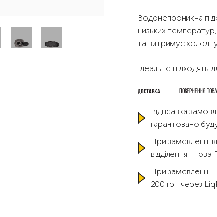
Водонепроникна підош
низьких температур,
та витримує холодну 
Ідеально підходять дл
Повернення тов
Відправка замовл
гарантовано буду
При замовленні ві
відділення "Нова
При замовленні 
200 грн через Li