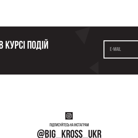
 курсі подій
Підписуйтесь на інстаграм
@big_kross_ukr