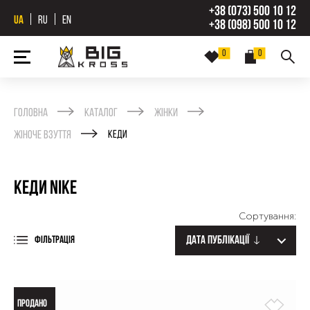
+38 (073) 500 10 12
UA
RU
EN
+38 (098) 500 10 12
0
0
Головна
Каталог
Жінки
Жіноче взуття
Кеди
Кеди Nike
Сортування:
Дата публікації
ФІЛЬТРАЦІЯ
ПРОДАНО