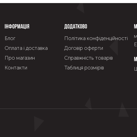
Інформація
Додатково
М
м
Блог
Політика конфіденційності
Е
Оплата і доставка
Договір оферти
Про магазин
Справжнiсть товарiв
М
Контакти
Таблиця розмірів
Щ