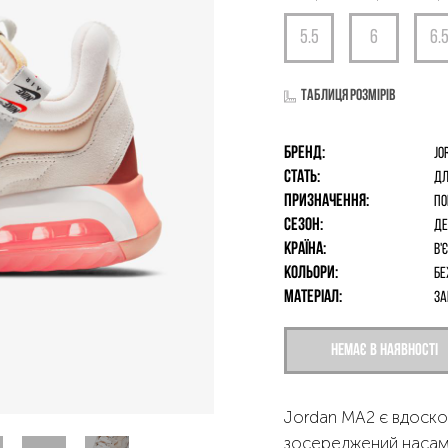
Таблиця розмірів
Бренд:
Jo
Стать:
дл
Призначення:
По
Сезон:
Де
Країна:
В'
Кольори:
Бе
Матеріал:
за
Немає в наявності
Jordan MA2 є вдоско
зосереджений насам