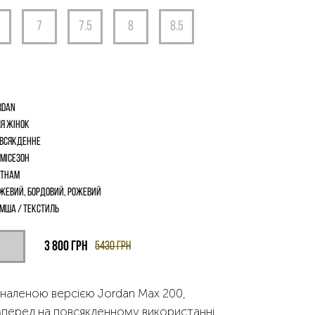
rdan
я жінок
всякденне
місезон
єтнам
жевий, Бордовий, Рожевий
мша / текстиль
3 800
грн
5430
грн
наленою версією Jordan Max 200,
перед на повсякденному використанні.