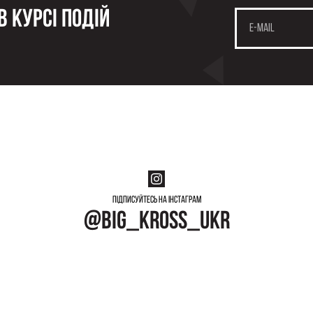
 курсі подій
Підписуйтесь на інстаграм
@big_kross_ukr