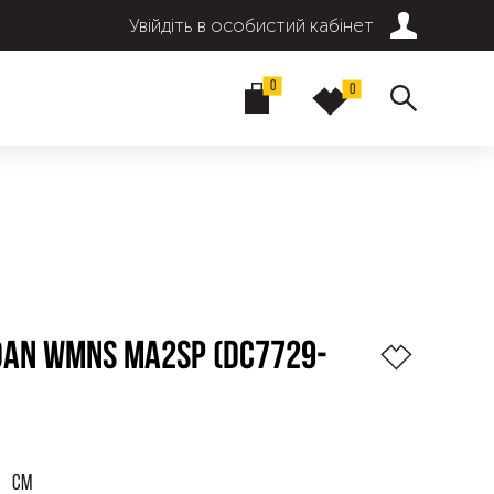
Увійдіть в особистий кабінет
0
0
DAN WMNS MA2SP (DC7729-
СМ