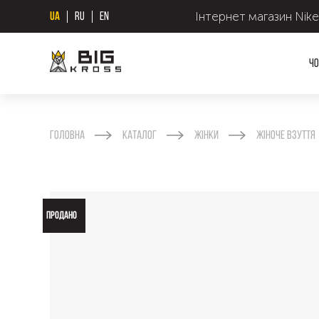
Інтернет магазин Nike
UA
RU
EN
Чо
Головна
Каталог
Жінки
Жіноче взуття
ПРОДАНО