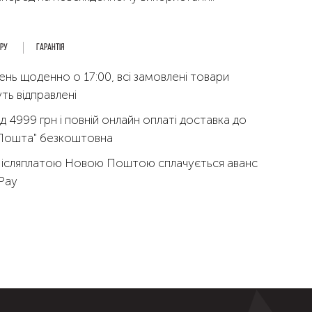
ару
Гарантія
ень щоденно о 17:00, всі замовлені товари
ть відправлені
д 4999 грн і повній онлайн оплаті доставка до
 Пошта" безкоштовна
Післяплатою Новою Поштою сплачується аванс
qPay