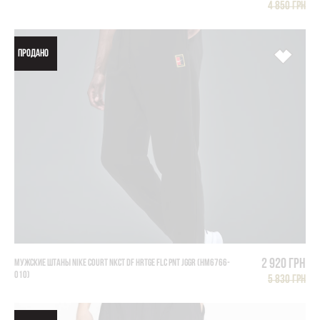
4 850 грн
ПРОДАНО
2 920 грн
МУЖСКИЕ ШТАНЫ NIKE COURT NKCT DF HRTGE FLC PNT JGGR (HM6766-
010)
5 830 грн