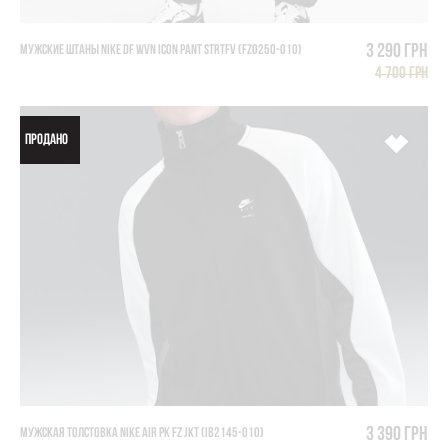
3 290 грн
МУЖСКИЕ ШТАНЫ NIKE DF WVN ICON PANT STRTFV (FZ0250-010)
4 700 грн
ПРОДАНО
3 390 грн
МУЖСКАЯ ТОЛСТОВКА NIKE AIR PK FZ JKT (IB2145-010)