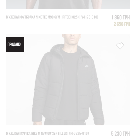
1 860 грн
МУЖСКАЯ ФУТБОЛКА NIKE TEE M90 GYM HRiTGE HO25 (HV4176-010)
2 650 грн
ПРОДАНО
5 230 грн
МУЖСКАЯ КУРТКА NIKE M NSW OW SYN FILL JKT (HF6825-010)