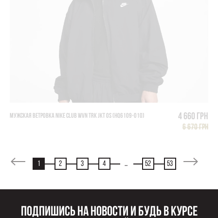
4 660 грн
МУЖСКАЯ ВЕТРОВКА NIKE CLUB WVN TRK JKT OS (HQ6109-010)
6 670 грн
1
2
3
4
...
52
53
Подпишись на новости и будь в курсе