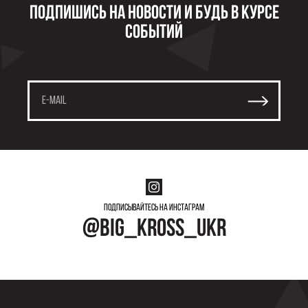
Подпишись на новости и будь в курсе
событий
Подписывайтесь на инстаграм
@big_kross_ukr