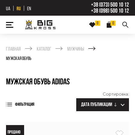
+38 (073) 500 10 12
UA
RU
EN
+38 (098) 500 10 12
0
0
Главная
Каталог
Мужчины
Мужская обувь
Мужская обувь Adidas
Сортировка:
Дата публикации
ФИЛЬТРАЦИЯ
ПРОДАНО