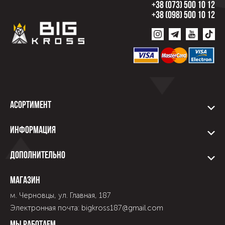
+38 (073) 500 10 12
+38 (098) 500 10 12
Асортимент
Информация
Дополнительно
Магазин
м. Черновцы, ул. Главная, 187
Электронная почта: bigkross187@gmail.com