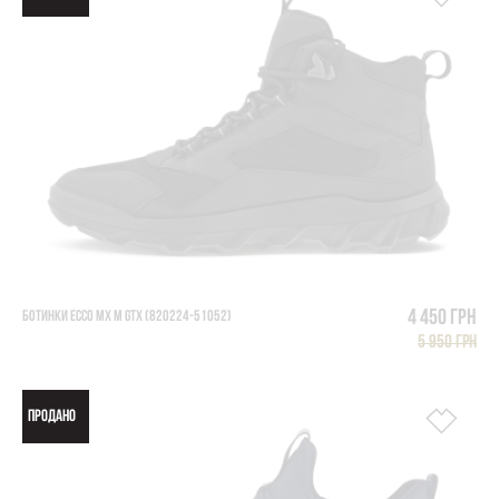
4 450 грн
БОТИНКИ ECCO MX M GTX (820224-51052)
5 950 грн
ПРОДАНО