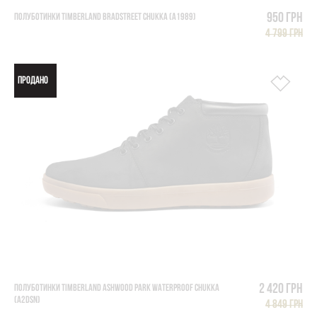
950 грн
ПОЛУБОТИНКИ TIMBERLAND BRADSTREET CHUKKA (A1989)
4 799 грн
ПРОДАНО
2 420 грн
ПОЛУБОТИНКИ TIMBERLAND ASHWOOD PARK WATERPROOF CHUKKA
(A2DSN)
4 849 грн