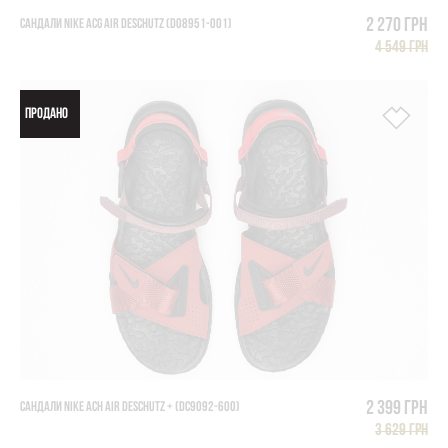
2 270 грн
САНДАЛИ NIKE ACG AIR DESCHUTZ (DO8951-001)
4 549 грн
ПРОДАНО
2 399 грн
САНДАЛИ NIKE ACH AIR DESCHUTZ + (DC9092-600)
3 629 грн