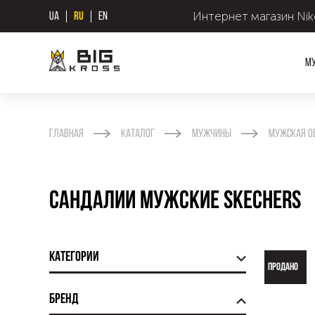
Интернет магазин Nike
UA
RU
EN
М
Главная
Каталог
Мужчины
Мужская о
Сандалии мужские Skechers
Категории
ПРОДАНО
Бренд