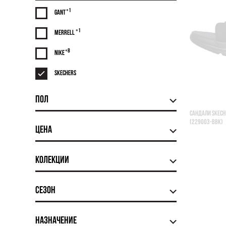
+1
Gant
+1
Merrell
+8
Nike
Skechers
Пол
САНДАЛИ SKECH
(229003-BBK)
Цена
Колекции
Сезон
Назначение