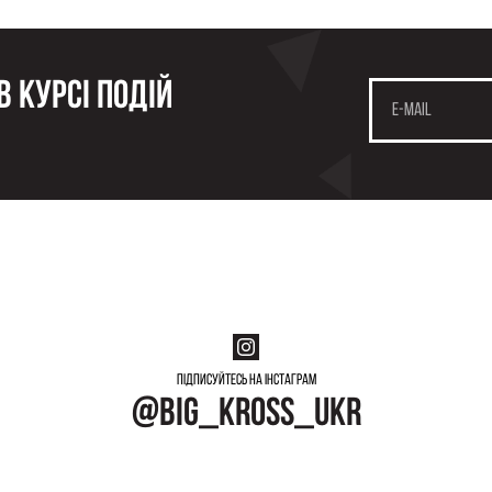
 курсі подій
Підписуйтесь на інстаграм
@big_kross_ukr