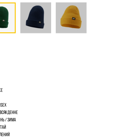
ke
isex
всякденне
інь / Зима
тай
лений