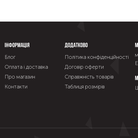
Інформація
Додатково
М
м
Блог
Політика конфіденційності
Е
Оплата і доставка
Договір оферти
Про магазин
Справжнiсть товарiв
М
Контакти
Таблиця розмірів
Щ