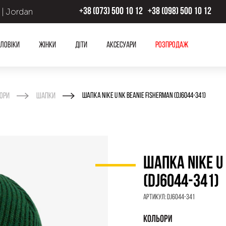
 | Jordan
+38 (073) 500 10 12
+38 (098) 500 10 12
ловіки
Жінки
Діти
Аксесуари
Розпродаж
ори
Шапки
ШАПКА NIKE U NK BEANIE FISHERMAN (DJ6044-341)
ШАПКА NIKE U
(DJ6044-341)
Артикул:
DJ6044-341