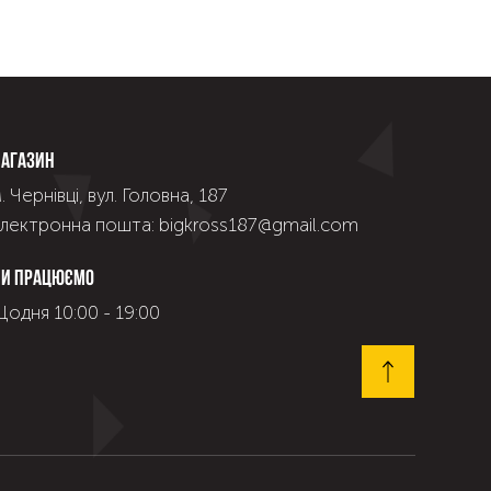
агазин
. Чернівці, вул. Головна, 187
лектронна пошта: bigkross187@gmail.com
и працюємо
одня 10:00 - 19:00