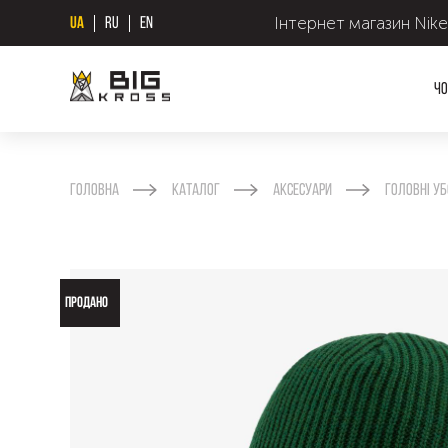
Інтернет магазин Nike
UA
RU
EN
Чо
Головна
Каталог
Аксесуари
Головні уб
ПРОДАНО