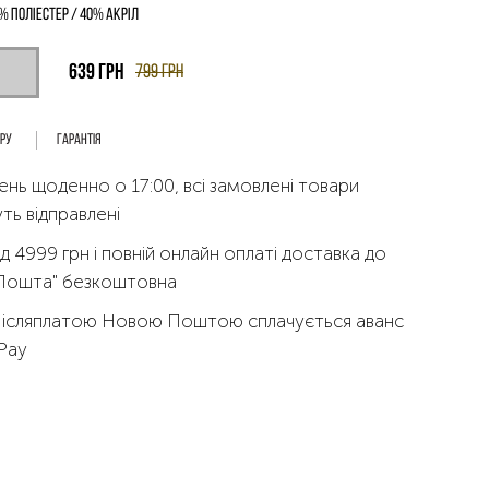
% поліестер / 40% акріл
639
грн
799
грн
ару
Гарантія
ень щоденно о 17:00, всі замовлені товари
ть відправлені
д 4999 грн і повній онлайн оплаті доставка до
 Пошта" безкоштовна
Післяплатою Новою Поштою сплачується аванс
qPay