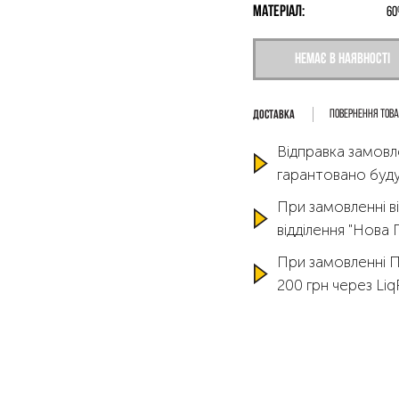
Матеріал:
60
Немає в наявності
Повернення тов
Відправка замовл
гарантовано буду
При замовленні ві
відділення "Нова
При замовленні 
200 грн через Li