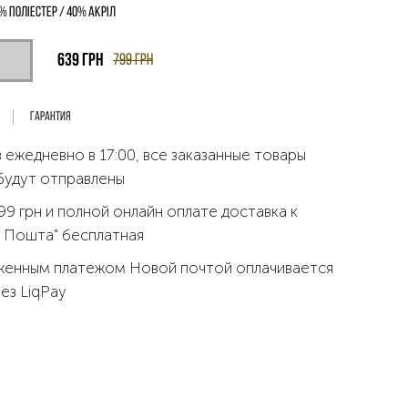
% поліестер / 40% акріл
639
грн
799
грн
Гарантия
 ежедневно в 17:00, все заказанные товары
будут отправлены
99 грн и полной онлайн оплате доставка к
 Пошта" бесплатная
женным платежом Новой почтой оплачивается
рез LiqPay