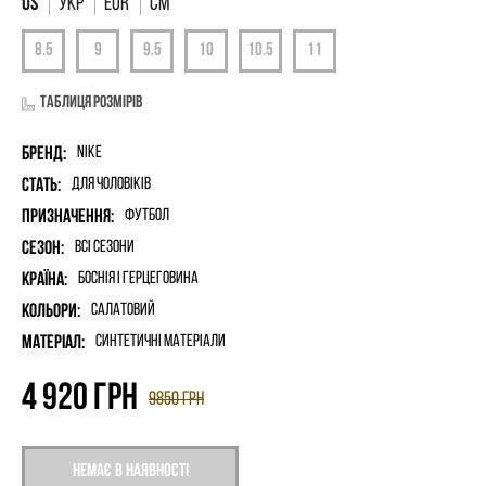
УКР
EUR
СМ
Таблиця розмірів
Бренд:
Nike
Стать:
для чоловіків
Призначення:
Футбол
Сезон:
Всі сезони
Країна:
Боснія і Герцеговина
Кольори:
Салатовий
Матеріал:
синтетичні матеріали
4 920
грн
9850
грн
Немає в наявності