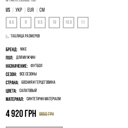
Артикул:
CV0960-760
УКР
EUR
См
Таблица размеров
Бренд:
Nike
Пол:
для мужчин
Назначение:
Футбол
Сезон:
Все сезоны
Страна:
Босния и Герцеговина
Цвета:
Салатовый
Материал:
синтетичні матеріали
4 920
грн
9850
грн