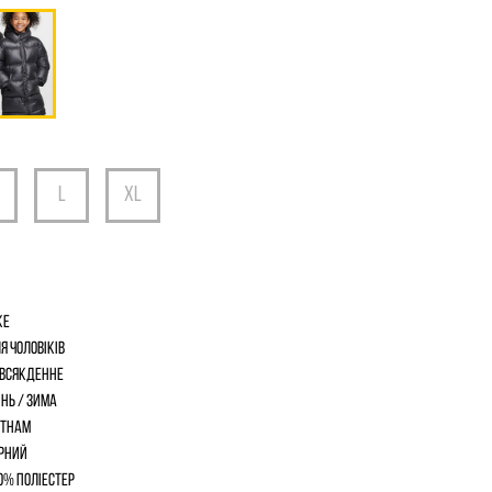
ke
я чоловіків
всякденне
інь / Зима
єтнам
рний
0% поліестер