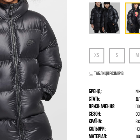
Таблиця розмірів
Бренд:
Ni
Стать:
дл
Призначення:
По
Сезон:
Ос
Країна:
В'
Кольори:
Чо
Матеріал:
10