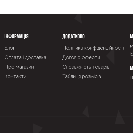
Інформація
Додатково
М
м
Блог
Політика конфіденційності
Е
Оплата і доставка
Договір оферти
Про магазин
Справжнiсть товарiв
М
Контакти
Таблиця розмірів
Щ