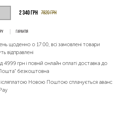
2 340
грн
7820
грн
ару
Гарантія
ень щоденно о 17:00, всі замовлені товари
ть відправлені
д 4999 грн і повній онлайн оплаті доставка до
 Пошта" безкоштовна
Післяплатою Новою Поштою сплачується аванс
qPay