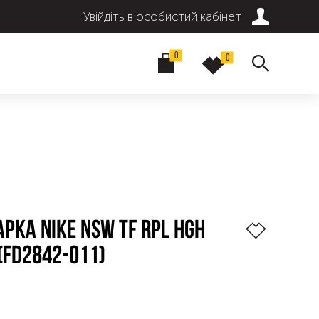
Увійдіть в особистий кабінет
0
0
РКА NIKE NSW TF RPL HGH
 (FD2842-011)