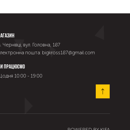
агазин
. Чернівці, вул. Головна, 187
лектронна пошта: bigkross187@gmail.com
и працюємо
одня 10:00 - 19:00
POWERED BY
KIFA