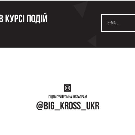
 курсі подій
Підписуйтесь на інстаграм
@big_kross_ukr