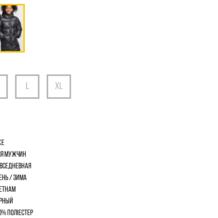
ke
я мужчин
вседневная
ень / Зима
етнам
рный
0% поліестер