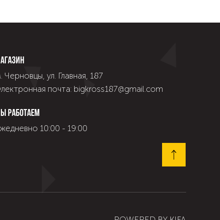
агазин
. Черновцы, ул. Главная, 187
лектронная почта: bigkross187@gmail.com
ы работаем
жедневно 10:00 - 19:00
POWERED BY
KIFA