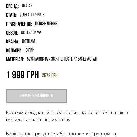
Бренд:
Jordan
Стать:
для хлопчиків
Призначення:
Повсякденне
Сезон:
Осінь / Зима
Країна:
В'єтнам
Кольори:
Сірий
Матеріал:
57% бавовна / 38% поліестер / 5% еластан
1 999
грн
2879
грн
Немає в наявності
Костюм складається з толстовки з капюшоном і штанів з
гумкою на талії та щиколотках.
Виріб характеризується абстрактним візерунком та