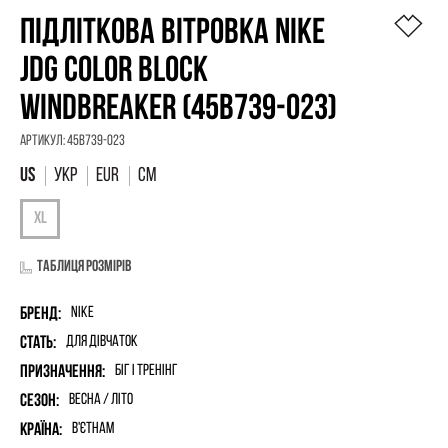
ПІДЛІТКОВА ВІТРОВКА NIKE
JDG COLOR BLOCK
WINDBREAKER (45B739-023)
Артикул:
45B739-023
УКР
EUR
СМ
Таблиця розмірів
Бренд:
Nike
Стать:
для дівчаток
Призначення:
Біг і Тренінг
Сезон:
Весна / Літо
Країна:
В'єтнам